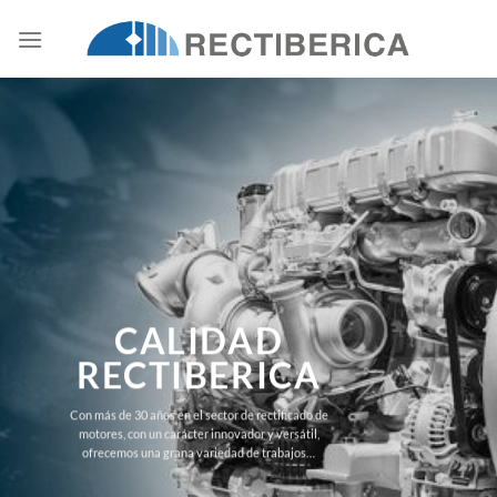
Skip
to
content
LOS
RESULTADOS
CALIDAD
NOS AVALAN
RECTIBERICA
Consolidados en el sector, nuestros clientes, son nuestro
Con más de 30 años en el sector de rectificado de
mejor aval: Defensa, Obras Públicas, Plantas de
motores, con un carácter innovador y versátil,
cogeneración, Empresas de Transporte…
ofrecemos una grana variedad de trabajos…
CLICK ME